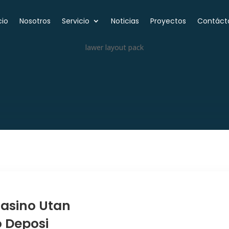
cio
Nosotros
Servicio
Noticias
Proyectos
Contáct
lawer layout pack
Casino Utan
o Deposi