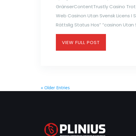
GränserContentTrustly Casino Tro
Web Casinon Utan Svensk Licens I S
Rättslig Status Hos” “casinon Utan 
VIEW FULL POST
« Older Entries