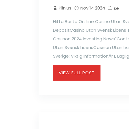
Plinius
Nov 14 2024
se
Hitta Bästa On Line Casino Utan Sve
DepositCasino Utan Svensk Licens T
Casinon 2024 Investing News”Cont
Utan Svensk LicensCasinon Utan Lic
Sverige: Viktig InformationÄr E Laglig
VIEW FULL POST