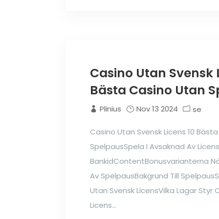
Casino Utan Svensk L
Bästa Casino Utan 
Plinius
Nov 13 2024
se
Casino Utan Svensk Licens 10 Bäst
SpelpausSpela I Avsaknad Av Licen
BankidContentBonusvarianterna När
Av SpelpausBakgrund Till Spelpaus
Utan Svensk LicensVilka Lagar Styr
Licens...