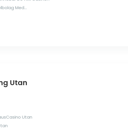
lbolag Med...
ing Utan
pausCasino Utan
Utan