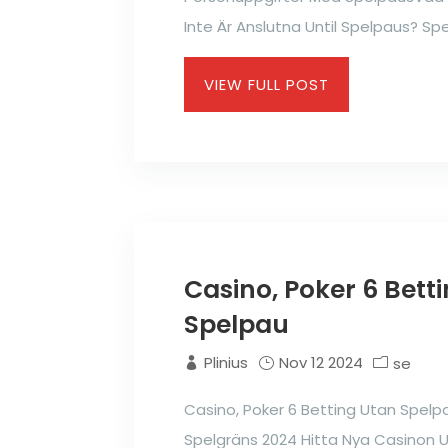
Inte Är Anslutna Until Spelpaus? Spe
VIEW FULL POST
Casino, Poker 6 Bett
Spelpau
Plinius
Nov 12 2024
se
Casino, Poker 6 Betting Utan Spel
Spelgräns 2024 Hitta Nya Casinon 