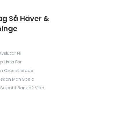
ag Så Häver &
ninge
vslutar Ni
 Lista För
n Olicensierade
ensKan Man Spela
Scientif Bankid? Vilka