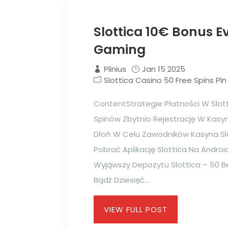
Slottica 10€ Bonus E
Gaming
Plinius
Jan 15 2025
Slottica Casino 50 Free Spins Pln
ContentStrategie Płatności W Slot
Spinów Zbytnio Rejestrację W Kasy
Dłoń W Celu Zawodników Kasyna Sl
Pobrać Aplikację Slottica Na Andr
Wyjąwszy Depozytu Slottica – 50 
Bądź Dziesięć...
VIEW FULL POST