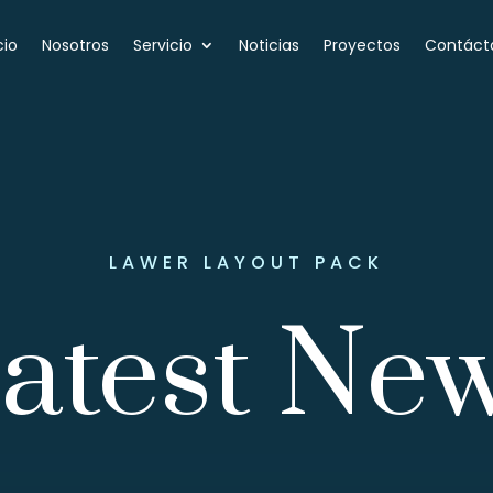
cio
Nosotros
Servicio
Noticias
Proyectos
Contáct
LAWER LAYOUT PACK
atest Ne