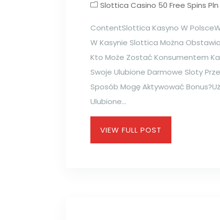
Slottica Casino 50 Free Spins Pln
ContentSlottica Kasyno W Polsce
W Kasynie Slottica Można Obstawia
Kto Może Zostać Konsumentem Kas
Swoje Ulubione Darmowe Sloty Prze
Sposób Mogę Aktywować Bonus?Uż
Ulubione...
VIEW FULL POST