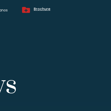

Brochure
anos
ws