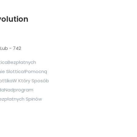
volution
 Lub - 742
ticaBezpłatnych
nie Slottica!Pomocną
ottikaW Który Sposób
oidaNadprogram
Bezpłatnych Spinów