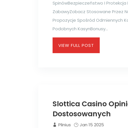
SpinówBezpieczeństwo I Protekcja
ZabawyZobacz Stosowane Przez Nas
Propozycje Spośród Odmiennych K
Podobnych KasynBonusy...
VIEW FULL POST
Slottica Casino Opini
Dostosowanych
Plinius
Jan 15 2025