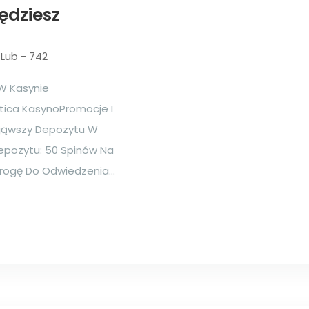
ędziesz
 Lub - 742
W Kasynie
tica KasynoPromocje I
yjąwszy Depozytu W
epozytu: 50 Spinów Na
Drogę Do Odwiedzenia...