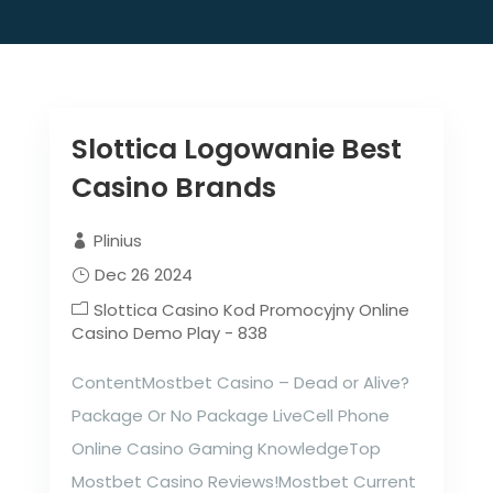
Slottica Logowanie Best
Casino Brands
Plinius
Dec 26 2024
Slottica Casino Kod Promocyjny Online
Casino Demo Play - 838
ContentMostbet Casino – Dead or Alive?
Package Or No Package LiveCell Phone
Online Casino Gaming KnowledgeTop
Mostbet Casino Reviews!Mostbet Current