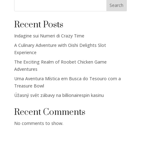
Search
Recent Posts
Indagine sui Numeri di Crazy Time
A Culinary Adventure with Oishi Delights Slot
Experience
The Exciting Realm of Roobet Chicken Game
Social Links
Adventures
Uma Aventura Mística em Busca do Tesouro com a
Treasure Bowl
Úžasný svět zábavy na billionairespin kasinu
Recent Comments
No comments to show.
Acerca