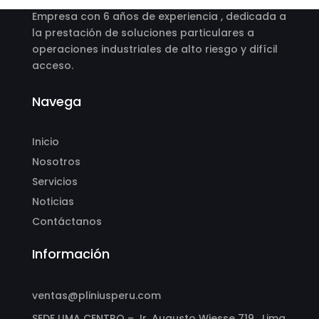
Empresa con 6 años de experiencia , dedicada a
la prestación de soluciones particulares a
operaciones industriales de alto riesgo y difícil
acceso.
Navega
Inicio
Nosotros
Servicios
Noticias
Contáctanos
Información
ventas@pliniusperu.com
SEDE LIMA CENTRO – Jr. Augusto Wiesse 719 , Lima