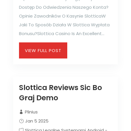
Dostęp Do Odwiedzenia Naszego Konta?
Opinie Zawodników O Kasynie SlotticaW
Jaki To Sposób Działa W Slottica Wypłata
Bonusu?Slottica Casino Is An Excellent...
VIEW FULL POST
Slottica Reviews Sic Bo
Graj Demo
Plinius
Jan 5 2025
Slottica Legalne Systemami Android -