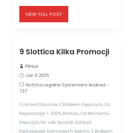
VIEW FULL POST
9 Slottica Kilka Promocji
Plinius
Jan 5 2025
Slottica Legalne Systemami Android -
737
ContentObrotów Z Brakiem Depozytu Za
Rejestrację! + 200% Bonusu Od Momentu
Depozytu!W Jaki Sposób Zdobyć
Pięćdziesiąt Darmowych Spinów Z Brakiem