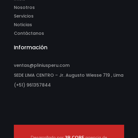
Nosotros
Servicios
Noticias
Contáctanos
Información
ventas@pliniusperu.com
SEDE LIMA CENTRO – Jr. Augusto Wiesse 719 , Lima
(+51) 961357844
Desarrollado por
3R CORE
agencia de