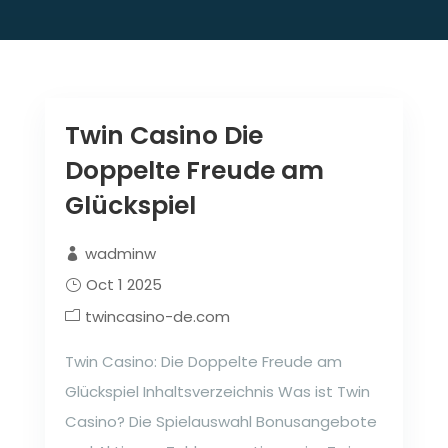
Twin Casino Die
Doppelte Freude am
Glückspiel
wadminw
Oct 1 2025
twincasino-de.com
Twin Casino: Die Doppelte Freude am
Glückspiel Inhaltsverzeichnis Was ist Twin
Casino? Die Spielauswahl Bonusangebote