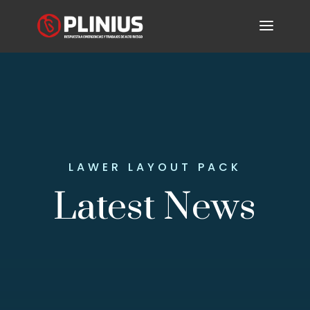
LAWER LAYOUT PACK
Latest News