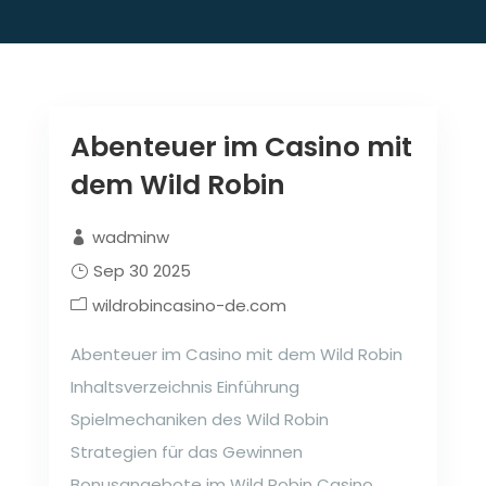
Abenteuer im Casino mit
dem Wild Robin
wadminw
Sep 30 2025
wildrobincasino-de.com
Abenteuer im Casino mit dem Wild Robin
Inhaltsverzeichnis Einführung
Spielmechaniken des Wild Robin
Strategien für das Gewinnen
Bonusangebote im Wild Robin Casino