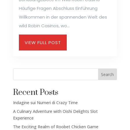
Häufige Fragen Abschluss Einführung
Willkommen in der spannenden Welt des
wild Robin Casinos, wo...
VIEW FULL POST
Search
Recent Posts
Indagine sui Numeri di Crazy Time
A Culinary Adventure with Oishi Delights Slot
Experience
The Exciting Realm of Roobet Chicken Game