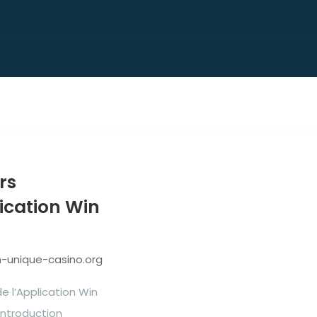
rs
lication Win
n-unique-casino.org
e l’Application Win
Introduction