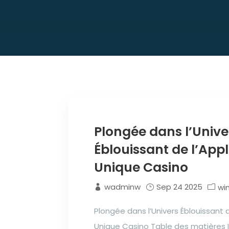
Plongée dans l’Unive
Éblouissant de l’App
Unique Casino
wadminw
Sep 24 2025
wi
Plongée dans l’Univers Éblouissant d
Unique Casino Table des matières 