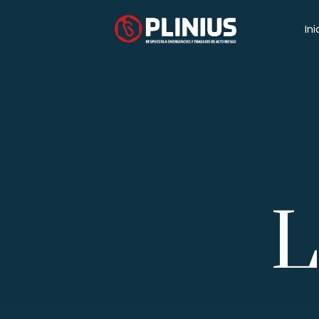
Ini
L