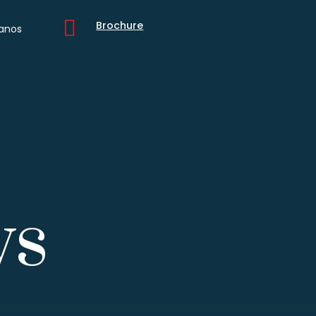

Brochure
anos
ws