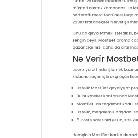
Futbol və basketboldan tutmuş k
müştəri dəstək komandası ilə M
hərtərəfli mərc təcrübəsi təqdi
22Bet istifadəçilərin əlverişli mə
Onu da qeyd etmək istərdik ki, b
zəngin deyil, MostBet promo cod
qazanclarınızı daha da artırmaq 
Nə Verir Mostbe
Lisenziya altında işləmək kazinon
klubunu seçən iştirakçı üçün lis
Üstəlik MostBet qeydiyyat pro
Bu bukmeker kontorunda MostBe
MostBet-də təqdimat kodu ist
Üstəlik, məqaləmiz başdan-so
Е-роstа аdrеsinizi yаzın, sizе k
Həmçinin MostBet kartla depozit 