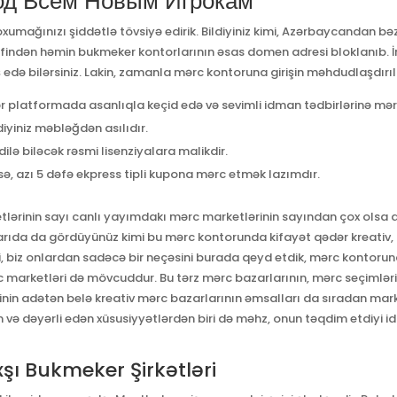
од Всем Новым Игрокам
mağınızı şiddətlə tövsiyə edirik. Bildiyiniz kimi, Azərbaycandan bəz
əfindən həmin bukmeker kontorlarının əsas domen adresi bloklanıb. İn
ş edə bilərsiniz. Lakin, zamanla mərc kontoruna girişin məhdudlaşdır
çilər platformada asanlıqla keçid edə və sevimli idman tədbirlərinə mər
iyiniz məbləğdən asılıdır.
lə biləcək rəsmi lisenziyalara malikdir.
ə, azı 5 dəfə ekpress tipli kupona mərc etmək lazımdır.
ərinin sayı canlı yayımdakı mərc marketlərinin sayından çox olsa d
arıda da gördüyünüz kimi bu mərc kontorunda kifayət qədər kreativ,
ki, biz onlardan sadəcə bir neçəsini burada qeyd etdik, mərc kontoru
 marketləri də mövcuddur. Bu tərz mərc bazarlarının, mərc seçimlərin
çinin adətən belə kreativ mərc bazarlarının əmsalları da sıradan ma
n və dəyərli edən xüsusiyyətlərdən biri də məhz, onun təqdim etdiyi 
ı Bukmeker Şirkətləri