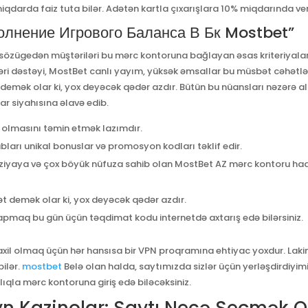
qdarda faiz tuta bilər. Adətən kartla çıxarışlara 10% miqdarında ver
полнение Игрового Баланса В Бк Mostbet”
i sözügedən müştəriləri bu mərc kontoruna bağlayan əsas kriteriyalar
i dəstəyi, MostBet canlı yayım, yüksək əmsallar bu müsbət cəhətlər
emək olar ki, yox deyəcək qədər azdır. Bütün bu nüansları nəzərə 
ar siyahısına əlavə edib.
n olmasını təmin etmək lazımdır.
bları unikal bonuslar və promosyon kodları təklif edir.
nziyaya və çox böyük nüfuza sahib olan MostBet AZ mərc kontoru h
 demək olar ki, yox deyəcək qədər azdır.
pmaq bu gün üçün təqdimat kodu internetdə axtarış edə bilərsiniz.
l olmaq üçün hər hansısa bir VPN proqramına ehtiyac yoxdur. Lakin,
bilər.
mostbet
Belə olan halda, saytımızda sizlər üçün yerləşdirdiyim
lıqla mərc kontoruna giriş edə biləcəksiniz.
ayn Kazinolar: Saytı Necə Seçmək O