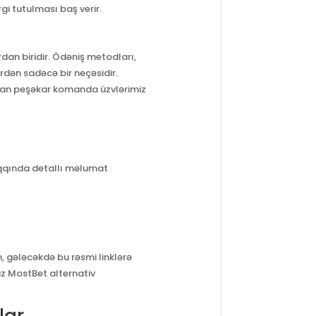
gi tutulması baş verir.
dan biridir. Ödəniş metodları,
dən sadəcə bir neçəsidir.
alan peşəkar komanda üzvlərimiz
aqqında detallı məlumat
 gələcəkdə bu rəsmi linklərə
iz MostBet alternativ
lar