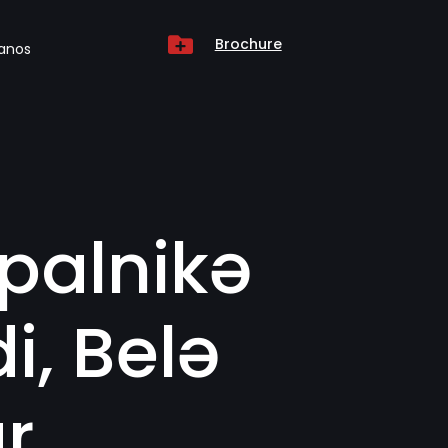

Brochure
anos
upalnikə
, Belə
r