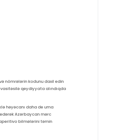
və nömrələrin kodunu daxil edin
 vasitəsilə qeydiyyata alındıqda
məklə həyəcanı daha de uma
dim edərək Azərbaycan mərc
peritivo bilmələrini təmin