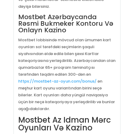
dəyişə bilərsiniz.
Mostbet Azərbaycanda
Rəsmi Bukmeker Kontoru Və
Onlayn Kazino
Mostbet lobbisində mövcud olan ümumən kart
oyunları sol tərəfdəki seçimlərin şaquli
siyahısından əldə edilə bilən şəxsi Kartlar
kateqoriyasına yerləşdirilib. Azərbaycandan olan
qumarbazlar 65+ proqram təminatçısı
tərəfindən təqdim edilən 300-dən ən
https://mostbet-az-oyun.com/bonus/
ən
məşhur kart oyunu variantından birini seçə
bilərlər. Kart oyunları daha yüngül naviqasiya
üçün bir neçə kateqoriyaya yerləşdirilib və bunlar
aşağıdakılardır.
Mostbet Az Idman Mərc
Oyunları Və Kazino