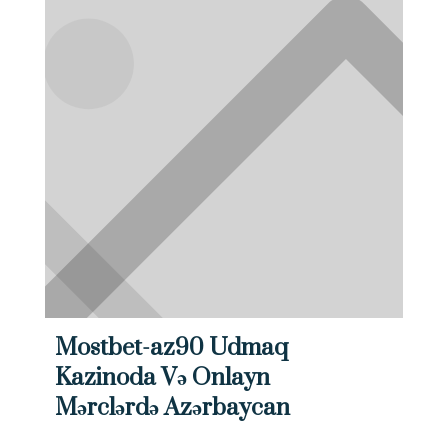
Mostbet-az90 Udmaq
Kazinoda Və Onlayn
Mərclərdə Azərbaycan