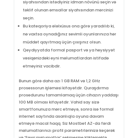
siyahısından istədiyiniz idman növünü seçin və
təklif olunan əmsallar siyahısından mərcinizi
seçin.
Bu kateqoriya ələlxüsus ona görə yaradılıb ki,
nə vaxtsa oynadığınız sevimli oyunlarınıza hər
müddət qayıtmaq üçün çıxışınız olsun.
Qeydiyyatda formal pasport və ya heysiyyət
vəsiqənizdəki eyni məlumatlardan istifadə
etməyiniz vacibdir.
Bunun görə daha azı 1 GB RAM və 1,2 GHz
prosessorun işləməsi kifayətdir. Quraşdırma
prosedurunu tamamlamaq üçün cihazın yaddaşı
100 MB olması kifayətdir. Vahid say sizə
smartfonunuza mərc etməyə, sonra isə formal
internet saytında asanlıqla oyuna davam
etməyə macal haqq. Siz Mostbet AZ-da fərdi
məlumatlarınızı profil parametrlərinizə keçərək
və ‘Şəxsi məlumatlar’ sekmesine klikləməklə