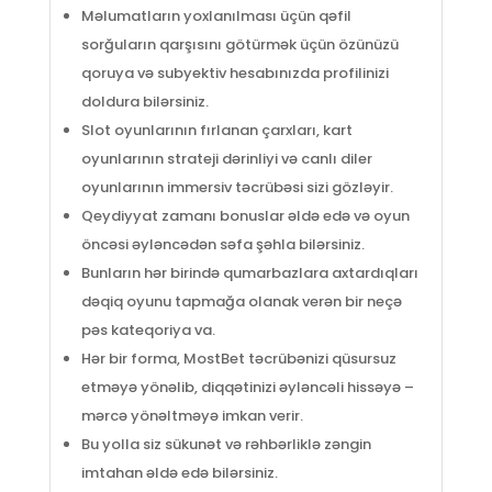
Məlumatların yoxlanılması üçün qəfil
sorğuların qarşısını götürmək üçün özünüzü
qoruya və subyektiv hesabınızda profilinizi
doldura bilərsiniz.
Slot oyunlarının fırlanan çarxları, kart
oyunlarının strateji dərinliyi və canlı diler
oyunlarının immersiv təcrübəsi sizi gözləyir.
Qeydiyyat zamanı bonuslar əldə edə və oyun
öncəsi əyləncədən səfa şəhla bilərsiniz.
Bunların hər birində qumarbazlara axtardıqları
dəqiq oyunu tapmağa olanak verən bir neçə
pəs kateqoriya va.
Hər bir forma, MostBet təcrübənizi qüsursuz
etməyə yönəlib, diqqətinizi əyləncəli hissəyə –
mərcə yönəltməyə imkan verir.
Bu yolla siz sükunət və rəhbərliklə zəngin
imtahan əldə edə bilərsiniz.