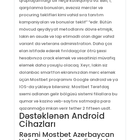
qruplaşdırıldığı bir neçə kateqoriya va. Bəli, 1,
qarşılanma bonusları, əvəzsiz mərclər və
procuring təklifləri kimi vahid sıra tanıtım
kampaniyaları və bonuslar təklif” “edir. Bütün
mövcud qeydiyyat metodlarını dövrə etmişik,
lakin ən asudə və lap etimadli olan digər vahid
variant da veterans administration. Daha çox
elan istifadə edərək fırıldaqçılar ötrü şəxsi
hesabınıza crack eləmək və vəsaitinizi müvafiq
eləmək daha yoxuşlu olacaq. Xeyr, lakin siz
dolanbac smartfon ekranınızdan mərc eləmək
üçün Mostbet proqramını Google android və ya
IOS-da yükləyə bilərsiniz. Mostbet Tərəfdaş
sxemi adlanan gəlir bölgüsü sistemi filiallara bu
qumar və kazino veb-saytını satmaqla para
qazanmağa imkan verir tether 2 fifteen usdt.
Dəstəklənən Android
Cihazları
Rəsmi Mostbet Azerbaycan