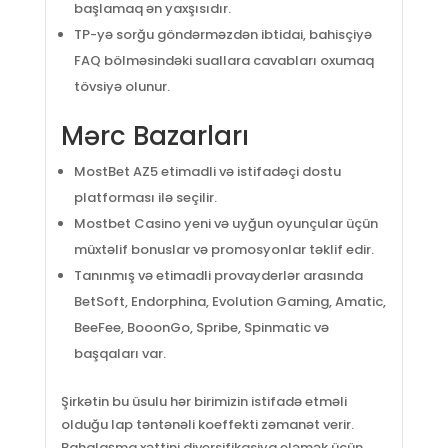
başlamaq ən yaxşısıdır.
TP-yə sorğu göndərməzdən ibtidai, bahisçiyə
FAQ bölməsindəki suallara cavabları oxumaq
tövsiyə olunur.
Mərc Bazarları
MostBet AZ5 etimadli və istifadəçi dostu
platforması ilə seçilir.
Mostbet Casino yeni və uyğun oyunçular üçün
müxtəlif bonuslar və promosyonlar təklif edir.
Tanınmış və etimadli provayderlər arasında
BetSoft, Endorphina, Evolution Gaming, Amatic,
BeeFee, BooonGo, Spribe, Spinmatic və
başqaları var.
Şirkətin bu üsulu hər birimizin istifadə etməli
olduğu lap təntənəli koeffekti zəmanət verir.
Bahalaşma xəttini diversifikasiya eləmək üçün