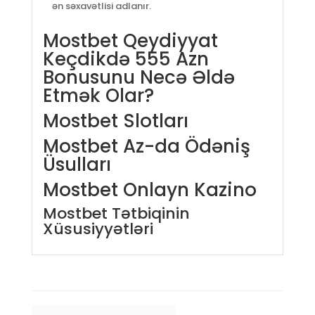
ən səxavətlisi adlanır.
Mostbet Qeydiyyat
Keçdikdə 555 Azn
Bonusunu Necə Əldə
Etmək Olar?
Mostbet Slotları
Mostbet Az-da Ödəniş
Üsulları
Mostbet Onlayn Kazino
Mostbet Tətbiqinin
Xüsusiyyətləri