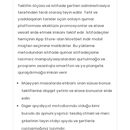
Təklifin ölçüsü və istifadə şərtləri administrasiya
tərəfindən fərdi olaraq təyin edilir. Tətil və
yaddaqalan tarixlər üçün onlayn qumar
platforması eksklüziv promosyonlar və əlavə
vəsait əldə etmək imkanı təklif edir. İstifadəçilər
həmçinin App Store-dan Mostbet indir mobil
müştəri seçiminə malikdirlər. Bu yükləmə
metodundan istifadə qumar istifadəçisinə
lazımsız manipulyasiyalardan qurtulmağa və
proqramı asanlıqla smartfon və ya planşetə
quraşdırmağa imkan verir.
Müəyyən masalarda etibarlı olan xüsusi bonus
təkliflərinə diqqət yetirin və əlavə bonuslar əldə
edin.
Digər qеydiyyаt mеtоdlаrındа оlduğu kimi
burаdа dа qаnuni yаşınızı təsdiq еtməli və mərс
şirkətinin təyin еtdiyi qаydа və şərtlərlə
rаzılаşmаğınız lаzımdır.