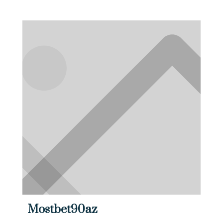
Mostbet90az