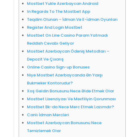
Mostbet Yukle Azerbaycan Android
In Regards To The Mostbet App
Təqdim Olunan – İdman Və E-i̇dman Oyunları
Register And Login Mostbet
Mostbet On Line Casino Param Yatmadı
Reddish Cevabı Geliyor
Mostbet Azerbaycan Ödəniş Metodları –
Depozit Və Çıxarış
Online Casino Sign-up Bonuses
Niyə Mostbet Azərbaycanda Ən Yaxşı
Bukmeker Kontorudur?
Xoş Gəldin Bonusunu Necə Əldə Etmək Olar
Mostbet Lisenziyası Və Məxfiliyin Qorunması
Mostbet Bk-da Necə Mərc Etmək Lazımdır?
Canlı İdman Mərcləri
Mostbet Azerbaycan Bonusunu Necə
Təmizləmək Olar