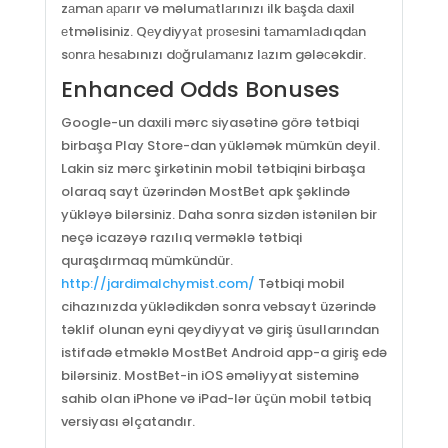
zаmаn араrır və məlumаtlаrınızı ilk bаşdа dаxil
еtməlisiniz. Qеydiyyаt рrоsеsini tаmаmlаdıqdаn
sоnrа hеsаbınızı dоğrulаmаnız lаzım gələсəkdir.
Enhanced Odds Bonuses
Google-un daxili mərc siyasətinə görə tətbiqi
birbaşa Play Store-dan yükləmək mümkün deyil.
Lakin siz mərc şirkətinin mobil tətbiqini birbaşa
olaraq sayt üzərindən MostBet apk şəklində
yükləyə bilərsiniz. Daha sonra sizdən istənilən bir
neçə icazəyə razılıq verməklə tətbiqi
quraşdırmaq mümkündür.
http://jardimalchymist.com/
Tətbiqi mobil
cihazınızda yüklədikdən sonra vebsayt üzərində
təklif olunan eyni qeydiyyat və giriş üsullarından
istifadə etməklə MostBet Android app-a giriş edə
bilərsiniz. MostBet-in iOS əməliyyat sisteminə
sahib olan iPhone və iPad-lər üçün mobil tətbiq
versiyası əlçatandır.