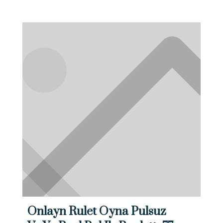
Onlayn Rulet Oyna Pulsuz