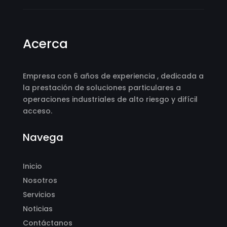
Acerca
Empresa con 6 años de experiencia , dedicada a
la prestación de soluciones particulares a
operaciones industriales de alto riesgo y difícil
acceso.
Navega
Inicio
Nosotros
Servicios
Noticias
Contáctanos