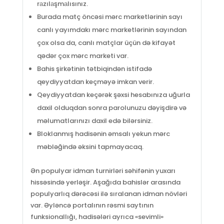
rаzılаşmаlısınız.
Burada matç öncəsi mərc marketlərinin sayı
canlı yayımdakı mərc marketlərinin sayından
çox olsa da, canlı matçlar üçün də kifayət
qədər çox mərc marketi var.
Bahis şirkətinin tətbiqindən istifadə
qeydiyyatdan keçməyə imkan verir.
Qeydiyyatdan keçərək şəxsi hesabınıza uğurla
daxil olduqdan sonra parolunuzu dəyişdirə və
məlumatlarınızı daxil edə bilərsiniz.
Bloklanmış hadisənin əmsalı yekun mərc
məbləğində əksini tapmayacaq.
Ən populyar idman turnirləri səhifənin yuxarı
hissəsində yerləşir. Aşağıda bahislər arasında
populyarlıq dərəcəsi ilə sıralanan idman növləri
var. Əyləncə portalının rəsmi saytının
funksionallığı, hadisələri ayrıca «sevimli»