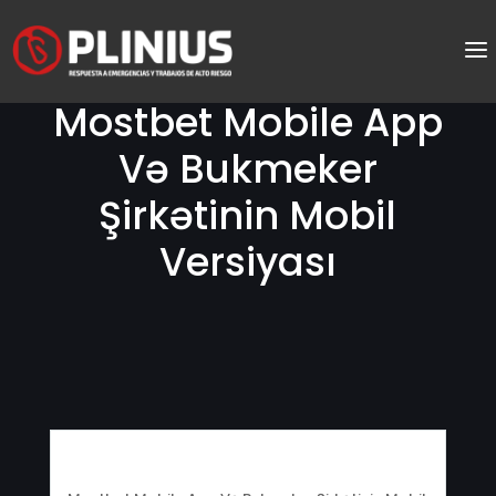
Mostbet Mobile App
Və Bukmeker
Şirkətinin Mobil
Versiyası