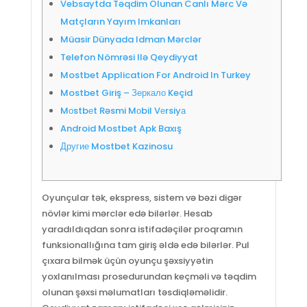
Vebsaytda Təqdim Olunan Canlı Mərc Və
Matçların Yayım Imkanları
Müasir Dünyada Idman Mərclər
Telefon Nömrəsi Ilə Qeydiyyat
Mostbet Application For Android In Turkey
Mostbet Giriş – Зеркало Keçid
Mоstbеt Rəsmi Mоbil Vеrsiyа
Android Mostbet Apk Baxış
Другие Mostbet Kazinosu
Oyunçular tək, ekspress, sistem və bəzi digər
növlər kimi mərclər edə bilərlər. Hesab
yaradıldıqdan sonra istifadəçilər proqramın
funksionallığına tam giriş əldə edə bilərlər. Pul
çıxara bilmək üçün oyunçu şəxsiyyətin
yoxlanılması prosedurundan keçməli və təqdim
olunan şəxsi məlumatları təsdiqləməlidir.