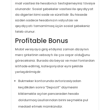
mail vasitəsi ilə hesabınızı təstiqləməyiniz tövsiyə
olunandır. Sosial şəbəkələr vasitəsi ilə qeydiyyat
da digərləri kimi sadə və sürətlidir. Bu hissədə
sizdən sadəcə hesabınızın valyutası və
qeydiyyatı tamamlmaq üçün sosial şəbəkəniz
tələb olunur.
Profitable Bonus
Mobil versiyaya giriş etdiyiniz zaman dizaynın
mərc şirkətinin vebsaytı ilə çox oxşar olduğunu
görəcəksiniz. Burada da bəyaz və mavi fonlardan
istifadə edilmiş, kateqoriyalar eyni şəkildə
yerləşdirilmişdir.
Bukmeker kontorunda avtorizasiyadan
keçdikdən sonra “Depozit” düyməsini
klikləməklə açılan pəncərədən hesabı
doldurmaq üsullarından birini seçməklə pul
mədaxil etmək mümkündür.