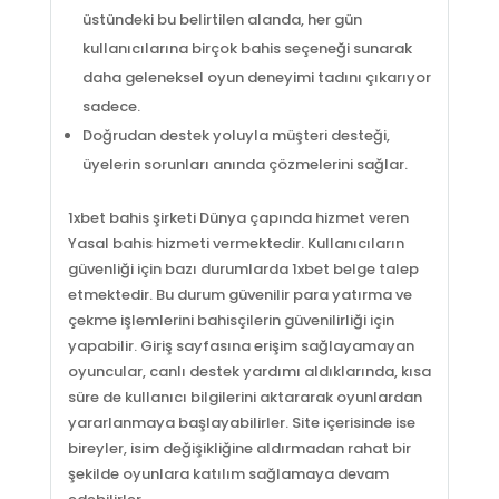
üstündeki bu belirtilen alanda, her gün
kullanıcılarına birçok bahis seçeneği sunarak
daha geleneksel oyun deneyimi tadını çıkarıyor
sadece.
Doğrudan destek yoluyla müşteri desteği,
üyelerin sorunları anında çözmelerini sağlar.
1xbet bahis şirketi Dünya çapında hizmet veren
Yasal bahis hizmeti vermektedir. Kullanıcıların
güvenliği için bazı durumlarda 1xbet belge talep
etmektedir. Bu durum güvenilir para yatırma ve
çekme işlemlerini bahisçilerin güvenilirliği için
yapabilir. Giriş sayfasına erişim sağlayamayan
oyuncular, canlı destek yardımı aldıklarında, kısa
süre de kullanıcı bilgilerini aktararak oyunlardan
yararlanmaya başlayabilirler. Site içerisinde ise
bireyler, isim değişikliğine aldırmadan rahat bir
şekilde oyunlara katılım sağlamaya devam