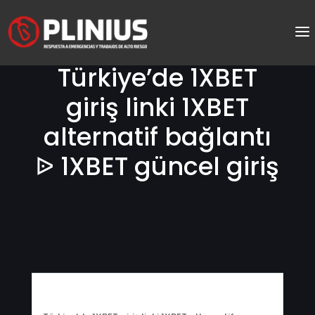
Türkiye’de 1XBET
giriş linki 1XBET
alternatif bağlantı
ᐉ 1XBET güncel giriş