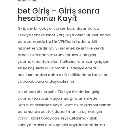
edebilirler.
bet Giriş – Giriş sonra
hesabınızı Kayıt
Giriş için birçok yol varken bazı durumlarda
Türkiye teneke 1xbet karşılaştı önler. Bu durumda,
aynı zamanda bu tür VPN’lerin kadar etkili
hizmetler vardır. En iyi seçenek kesinlikle kendi
adresi üzerinden oturum sorunsuz bir giriş
yapmak muhtemelen. Kullanıcılarımızın giriş için
en iyi koşulları kullanmanızı tavsiye ederiz. O
nakit sınırından daha az Özellikle daha bahisler
yaparak para katlayabilirsiniz.
Ne olursa olsun şehir Türkiye üzerinden giriş
yapmakta sorun yaşamadığından nerede.
Sorunlar çekilmesi veya 1xbet akım giriş sürecinde
durumunda destek departmanı ulaşmak için
vardır. 1xbet kolayca siteyi kullanmak aşık
sunuyor bahis oldukça çok sayıda barındırma.