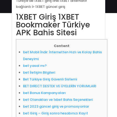
Türkiye’de 1XBET giriş linki 1XBET alternatif
bağlantı ᐉ 1XBET güncel giriş
1XBET Giriş 1XBET
Bookmaker Türkiye
APK Bahis Sitesi
Content
bet Mobil İndir: İnternetten Hızlı ve Kolay Bahis
Deneyimi
bet yasal mı?
bet İletişim Bilgileri
Bet Türkiye Giriş Güvenli Sistemi
BET DIRECT DESTEK VE ÜYELERİN YORUMLARI
bet Bonus Kampanyaları
bet Olanakları ve 1xbet Bahis Seçenekleri
bet 2023 güncel giriş ve promosyonlar
bet Giriş – Giriş sonra hesabınızı Kayıt