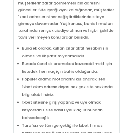
müşterilerin zarar görmemesi için adresini
günceller. Site içeriği aynı kaldığından, müşteriler
1xbet adreslerini her değiştirdiklerinde siteye
girmeye devam eder. Yaş konusu, bahis firmaları
tarafından en çok ciddiye alınan ve hiçbir şekilde
taviz verilmeyen konulardan birisidir.
Buna ek olarak, kullanıcılar aktif hesabınızın
olması ve ilk yatırım yapmalıdır.
Burada ücretsiz promokod kazanabilmekt için
listedeki her maç için bahis olduğunda.
Popüler arama motorlarını kullanarak, sen
1xbet akım adrese dışarı pek çok site hakkında
bilgi alabilirsiniz.
1xbet sitesine giriş yaptınız ve üye olmak
istiyorsanız size nasıl üyelik açılır bundan
bahsedeceğiz.
Tarafsız ve tüm gerçekliği ile 1xbet firması