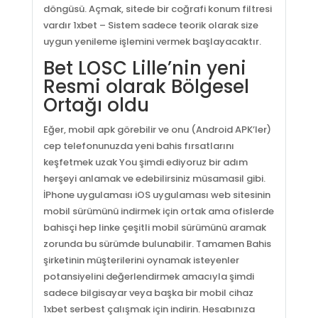
döngüsü. Açmak, sitede bir coğrafi konum filtresi
vardır 1xbet – Sistem sadece teorik olarak size
uygun yenileme işlemini vermek başlayacaktır.
Bet LOSC Lille’nin yeni
Resmi olarak Bölgesel
Ortağı oldu
Eğer, mobil apk görebilir ve onu (Android APK’ler)
cep telefonunuzda yeni bahis fırsatlarını
keşfetmek uzak You şimdi ediyoruz bir adım
herşeyi anlamak ve edebilirsiniz müsamasil gibi.
İPhone uygulaması iOS uygulaması web sitesinin
mobil sürümünü indirmek için ortak ama ofislerde
bahisçi hep linke çeşitli mobil sürümünü aramak
zorunda bu sürümde bulunabilir. Tamamen Bahis
şirketinin müşterilerini oynamak isteyenler
potansiyelini değerlendirmek amacıyla şimdi
sadece bilgisayar veya başka bir mobil cihaz
1xbet serbest çalışmak için indirin. Hesabınıza