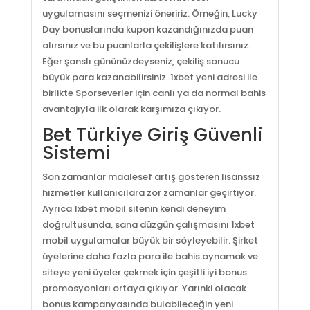
uygulamasını seçmenizi öneririz. Örneğin, Lucky
Day bonuslarında kupon kazandığınızda puan
alırsınız ve bu puanlarla çekilişlere katılırsınız.
Eğer şanslı gününüzdeyseniz, çekiliş sonucu
büyük para kazanabilirsiniz. 1xbet yeni adresi ile
birlikte Sporseverler için canlı ya da normal bahis
avantajıyla ilk olarak karşımıza çıkıyor.
Bet Türkiye Giriş Güvenli
Sistemi
Son zamanlar maalesef artış gösteren lisanssız
hizmetler kullanıcılara zor zamanlar geçirtiyor.
Ayrıca 1xbet mobil sitenin kendi deneyim
doğrultusunda, sana düzgün çalışmasını 1xbet
mobil uygulamalar büyük bir söyleyebilir. Şirket
üyelerine daha fazla para ile bahis oynamak ve
siteye yeni üyeler çekmek için çeşitli iyi bonus
promosyonları ortaya çıkıyor. Yarınki olacak
bonus kampanyasında bulabileceğin yeni