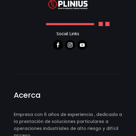
Social Links
Acerca
Empresa con 6 años de experiencia , dedicada a
la prestación de soluciones particulares a
operaciones industriales de alto riesgo y difícil
acceso.