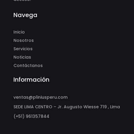
Navega
Inicio
Nosotros
Servicios
Noticias
Contáctanos
Información
ventas@pliniusperu.com
SEDE LIMA CENTRO – Jr. Augusto Wiesse 719 , Lima
(+51) 961357844