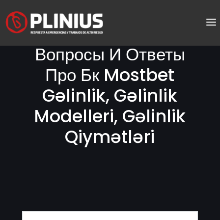
Вопросы И Ответы
Про Бк Mostbet
Gəlinlik, Gəlinlik
Modelleri, Gəlinlik
Qiymətləri