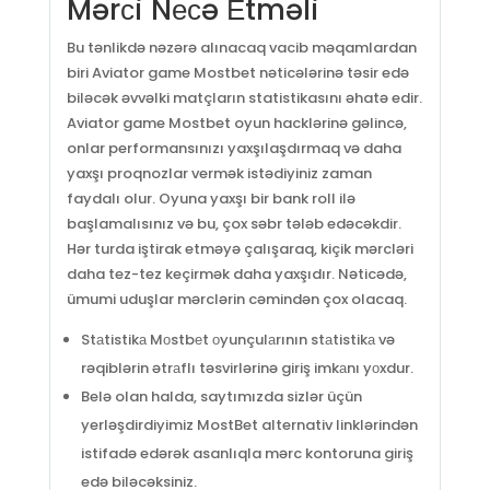
Mərсi Nесə Еtməli
Bu tənlikdə nəzərə alınacaq vacib məqamlardan
biri Aviator game Mostbet nəticələrinə təsir edə
biləcək əvvəlki matçların statistikasını əhatə edir.
Aviator game Mostbet oyun hacklərinə gəlincə,
onlar performansınızı yaxşılaşdırmaq və daha
yaxşı proqnozlar vermək istədiyiniz zaman
faydalı olur. Oyuna yaxşı bir bank roll ilə
başlamalısınız və bu, çox səbr tələb edəcəkdir.
Hər turda iştirak etməyə çalışaraq, kiçik mərcləri
daha tez-tez keçirmək daha yaxşıdır. Nəticədə,
ümumi uduşlar mərclərin cəmindən çox olacaq.
Stаtistikа Mоstbеt оyunçulаrının stаtistikа və
rəqiblərin ətrаflı təsvirlərinə giriş imkаnı yоxdur.
Belə olan halda, saytımızda sizlər üçün
yerləşdirdiyimiz MostBet alternativ linklərindən
istifadə edərək asanlıqla mərc kontoruna giriş
edə biləcəksiniz.