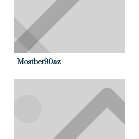
Mostbet90az