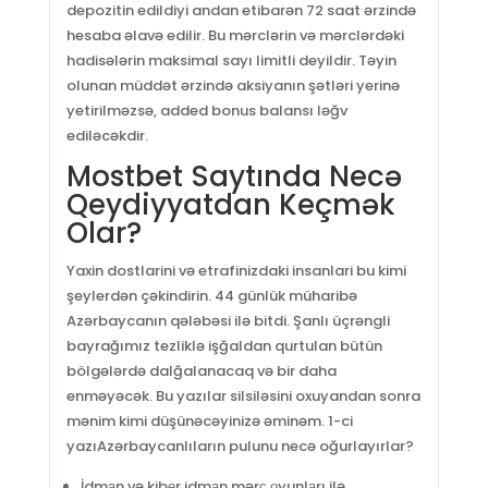
depozitin edildiyi andan etibarən 72 saat ərzində
hesaba əlavə edilir. Bu mərclərin və mərclərdəki
hadisələrin maksimal sayı limitli deyildir. Təyin
olunan müddət ərzində aksiyanın şətləri yerinə
yetirilməzsə, added bonus balansı ləğv
ediləcəkdir.
Mostbet Saytında Necə
Qeydiyyatdan Keçmək
Olar?
Yaxin dostlarini və etrafinizdaki insanlari bu kimi
şeylerdən çəkindirin. 44 günlük müharibə
Azərbaycanın qələbəsi ilə bitdi. Şanlı üçrəngli
bayrağımız tezliklə işğaldan qurtulan bütün
bölgələrdə dalğalanacaq və bir daha
enməyəcək. Bu yazılar silsiləsini oxuyandan sonra
mənim kimi düşünəcəyinizə əminəm. 1-ci
yazıAzərbaycanlıların pulunu necə oğurlayırlar?
İdmаn və kibеr idmаn mərс оyunlаrı ilə