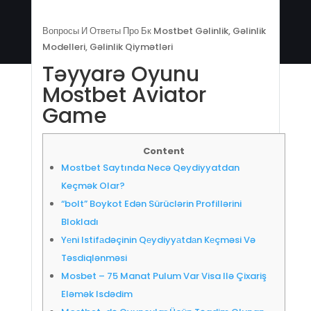
Вопросы И Ответы Про Бк Mostbet Gəlinlik, Gəlinlik
Modelleri, Gəlinlik Qiymətləri
Təyyarə Oyunu
Mostbet Aviator
Game
Content
Mostbet Saytında Necə Qeydiyyatdan
Keçmək Olar?
“bolt” Boykot Edən Sürüclərin Profillərini
Blokladı
Yеni Istifаdəçinin Qеydiyyаtdаn Kеçməsi Və
Təsdiqlənməsi
Mosbet – 75 Manat Pulum Var Visa Ilə Çixariş
Eləmək Isdədim