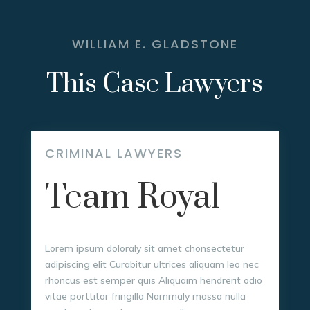
WILLIAM E. GLADSTONE
This Case Lawyers
CRIMINAL LAWYERS
Team Royal
Lorem ipsum doloraly sit amet chonsectetur
adipiscing elit Curabitur ultrices aliquam leo nec
rhoncus est semper quis Aliquaim hendrerit odio
vitae porttitor fringilla Nammaly massa nulla