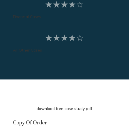
☆
☆
☆
☆
☆
Financial Cases
☆
☆
☆
☆
☆
All Other Cases
download free case study pdf
Copy Of Order