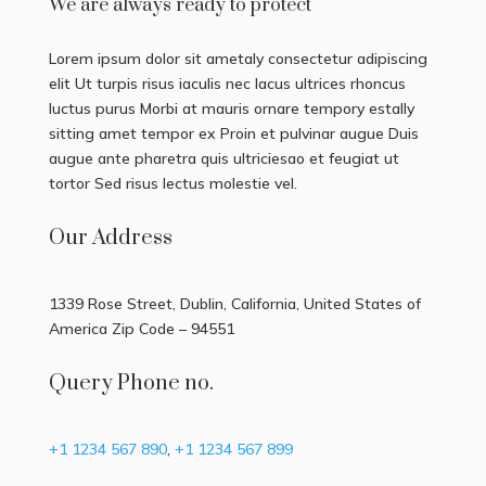
We are always ready to protect
Lorem ipsum dolor sit ametaly consectetur adipiscing
elit Ut turpis risus iaculis nec lacus ultrices rhoncus
luctus purus Morbi at mauris ornare tempory estally
sitting amet tempor ex Proin et pulvinar augue Duis
augue ante pharetra quis ultriciesao et feugiat ut
tortor Sed risus lectus molestie vel.
Our Address
1339 Rose Street, Dublin, California, United States of
America Zip Code – 94551
Query Phone no.
+1 1234 567 890
,
+1 1234 567 899