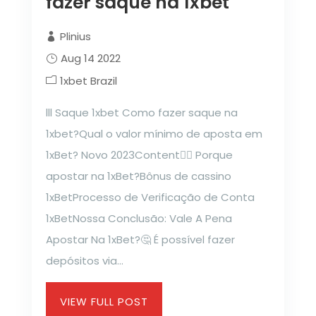
fazer saque na 1xbet
Plinius
Aug 14 2022
1xbet Brazil
lll Saque 1xbet Como fazer saque na
1xbet?Qual o valor mínimo de aposta em
1xBet? Novo 2023Content🤷‍♂️ Porque
apostar na 1xBet?Bônus de cassino
1xBetProcesso de Verificação de Conta
1xBetNossa Conclusão: Vale A Pena
Apostar Na 1xBet?🤔 É possível fazer
depósitos via...
VIEW FULL POST