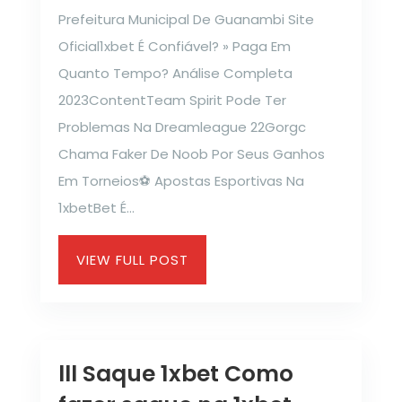
Prefeitura Municipal De Guanambi Site
Oficial1xbet É Confiável? » Paga Em
Quanto Tempo? Análise Completa
2023ContentTeam Spirit Pode Ter
Problemas Na Dreamleague 22Gorgc
Chama Faker De Noob Por Seus Ganhos
Em Torneios⚽ Apostas Esportivas Na
1xbetBet É...
VIEW FULL POST
lll Saque 1xbet Como