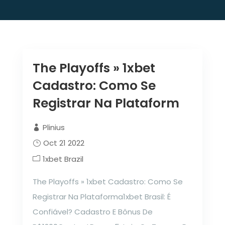
The Playoffs » 1xbet
Cadastro: Como Se
Registrar Na Plataform
Plinius
Oct 21 2022
1xbet Brazil
The Playoffs » 1xbet Cadastro: Como Se
Registrar Na Plataforma1xbet Brasil: É
Confiável? Cadastro E Bônus De