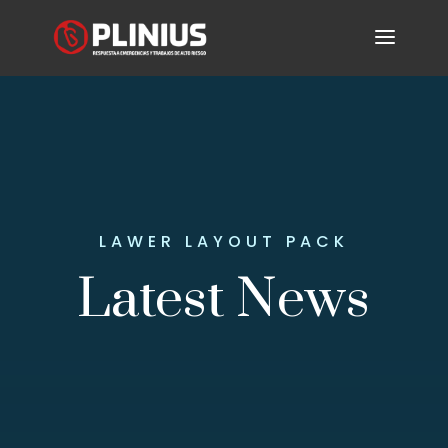
LAWER LAYOUT PACK
Latest News