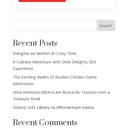
Search
Recent Posts
Indagine sui Numeri di Crazy Time
A Culinary Adventure with Oishi Delights Slot
Experience
The Exciting Realm of Roobet Chicken Game
Social Links
Adventures
Uma Aventura Mística em Busca do Tesouro com a
Treasure Bowl
Úžasný svět zábavy na billionairespin kasinu
Recent Comments